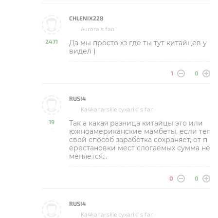
CHLENIX228
Aurora s fan
2471
Да мы просто хз где ты тут китайцев у
-
видел )
1
0
RUSI4
Ka4kanarskie cyxariki s fan
19
Так а какая разница китайцы это или
-
южноамериканские мамбеты, если тег
свой способ заработка сохраняет, от п
ерестановки мест слогаемых сумма не
меняется…
0
0
RUSI4
Ka4kanarskie cyxariki s fan