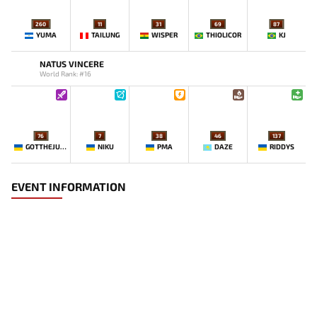
260
11
31
69
87
YUMA
TAILUNG
WISPER
THIOLICOR
KJ
NATUS VINCERE
World Rank: #16
76
7
38
46
137
GOTTHEJUICE
NIKU
PMA
DAZE
RIDDYS
EVENT INFORMATION