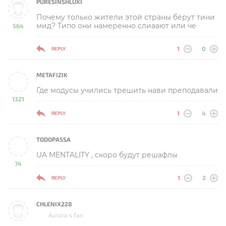
PURESINSHLUXI
Почему только жители этой страны берут тини
мид? Типо они намеренно слиаают или че
564
-
1
0
REPLY
METAFIZIK
Где модусы учились трешить нави преподавали
1321
-
1
4
REPLY
TODOPASSA
UA MENTALITY , скоро будут решафлы
74
-
1
2
REPLY
CHLENIX228
Aurora s fan