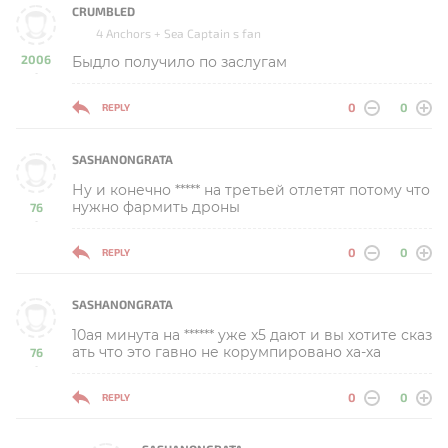
CRUMBLED
4 Anchors + Sea Captain s fan
2006
Быдло получило по заслугам
-
0
0
REPLY
SASHANONGRATA
Ну и конечно ***** на третьей отлетят потому что
нужно фармить дроны
76
-
0
0
REPLY
SASHANONGRATA
10ая минута на ****** уже x5 дают и вы хотите сказ
ать что это гавно не корумпировано ха-ха
76
-
0
0
REPLY