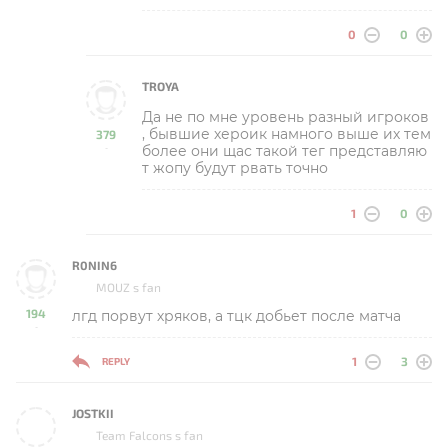
0
0
TROYA
Да не по мне уровень разный игроков
, бывшие хероик намного выше их тем
379
более они щас такой тег представляю
-
т жопу будут рвать точно
1
0
R0NIN6
MOUZ s fan
194
лгд порвут хряков, а тцк добьет после матча
-
1
3
REPLY
JOSTKII
Team Falcons s fan