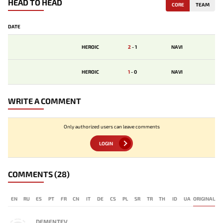
HEAD TO HEAD
CORE
TEAM
DATE
HEROIC
2
-
1
NAVI
HEROIC
1
-
0
NAVI
WRITE A COMMENT
Only authorized users can leave comments
LOGIN
COMMENTS
(28)
EN
RU
ES
PT
FR
CN
IT
DE
CS
PL
SR
TR
TH
ID
UA
ORIGINAL
DEMENTEV