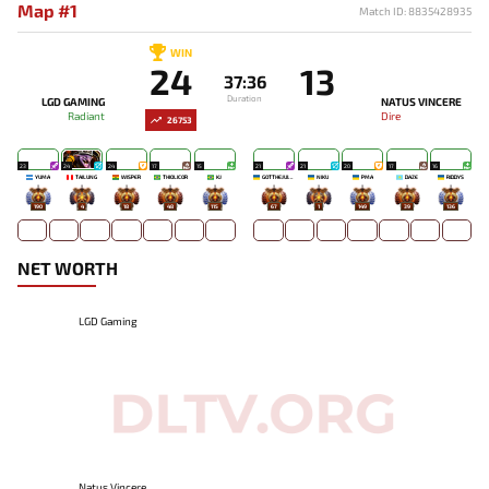
Map #1
Match ID: 8835428935
WIN
24
13
37:36
Duration
LGD GAMING
NATUS VINCERE
Radiant
Dire
26753
23
24
24
17
15
21
21
20
17
16
YUMA
TAILUNG
WISPER
THIOLICOR
KJ
GOTTHEJUICE
NIKU
PMA
DAZE
RIDDYS
190
4
18
48
115
67
1
149
39
136
NET WORTH
LGD Gaming
Natus Vincere