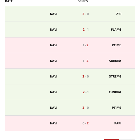
DATE
SERIES
NAVI
2
-
0
Z10
NAVI
2
-
1
FLAME
NAVI
1
-
2
PTIME
NAVI
1
-
2
AURORA
NAVI
2
-
0
XTREME
NAVI
2
-
1
TUNDRA
NAVI
2
-
0
PTIME
NAVI
0
-
2
PARI