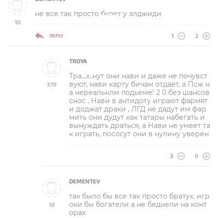
не все так просто будет у элджиди
10
-
1
2
REPLY
TROYA
Тра…х..нут они нави и даже не почувст
вуют, нави карту бичам отдает, а Псж н
379
а нереальнлм подьеме! 2 0 без шансов
-
снос , Нави в антидоту играют фармят
и доджат драки , ЛГД не дадут им фар
мить они дудут как татары набегать и
вынуждать драться, а Нави не умеет та
к играть, пососут они в нулину уверен
3
0
DEMENTEV
так было бы все так просто братух, игр
оки бы богатели а не беднели на конт
10
орах
-