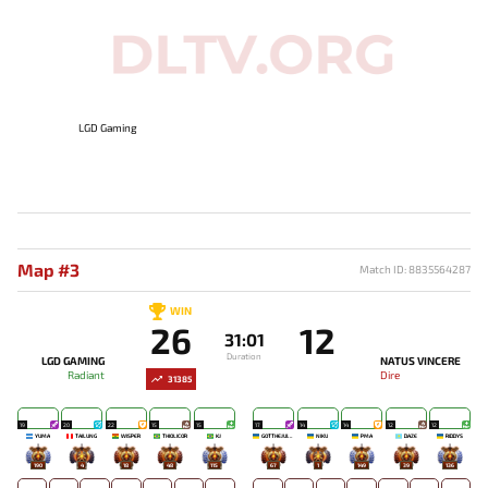
LGD Gaming
Map #3
Match ID: 8835564287
WIN
26
12
31:01
Duration
LGD GAMING
NATUS VINCERE
Radiant
Dire
31385
19
20
22
15
15
17
14
14
12
12
YUMA
TAILUNG
WISPER
THIOLICOR
KJ
GOTTHEJUICE
NIKU
PMA
DAZE
RIDDYS
190
4
18
48
115
67
1
149
39
136