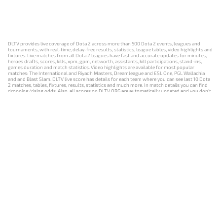
DLTV provides live coverage of Dota 2 across more than 500 Dota 2 events, leagues and
tournaments, with real-time, delay-free results, statistics, league tables, video highlights and
fixtures. Live matches from all Dota 2 leagues have fast and accurate updates for minutes,
heroes drafts, scores, kills, xpm, gpm, networth, assistants, kill participations, stand-ins,
games duration and match statistics. Video highlights are available for most popular
matches: The International and Riyadh Masters, Dreamleague and ESL One, PGL Wallachia
and and Blast Slam. DLTV live score has details for each team where you can see last 10 Dota
2 matches, tables, fixtures, results, statistics and much more. In match details you can find
dropping/rising odds. Also, all scores on DLTV.ORG are automatically updated and you don't
need to refresh it manually.
NEWS
MATCHES
RESULTS
EVENTS
CONTACTS
18+
Privacy Policy
Terms of Use
Cookie Policy
Offer and Contract
Payment unsubscribe
DLTV.ORG © 2019-2026 All rights reserved
Версия DLTV Dota 2 на русском языке
Versión de DLTV de Dota 2 en español
Versão DLTV do Dota 2 em português
Version française de DLTV Dota 2
DLTV版《Dota 2》中文版