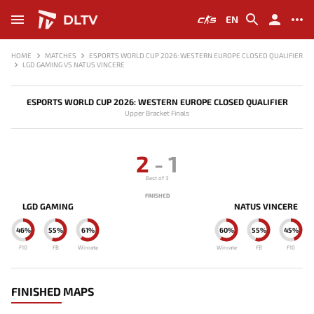
DLTV
EN
HOME
MATCHES
ESPORTS WORLD CUP 2026: WESTERN EUROPE CLOSED QUALIFIER
LGD GAMING VS NATUS VINCERE
ESPORTS WORLD CUP 2026: WESTERN EUROPE CLOSED QUALIFIER
Upper Bracket Finals
2
-
1
Best of 3
FINISHED
LGD GAMING
NATUS VINCERE
46%
55%
61%
60%
55%
45%
F10
FB
Winrate
Winrate
FB
F10
FINISHED MAPS