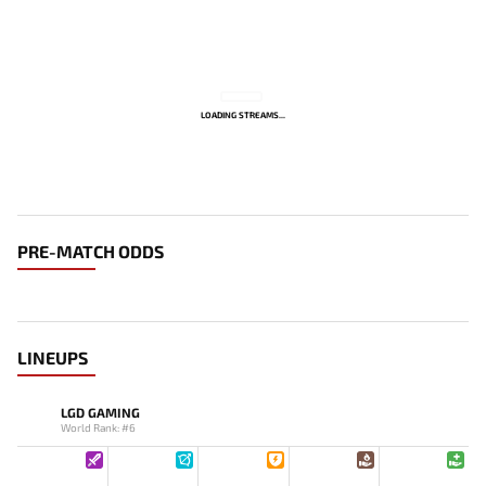
LOADING STREAMS...
PRE-MATCH ODDS
LINEUPS
LGD GAMING
World Rank: #6