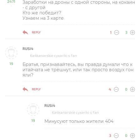
2471
Заработки на дроны с одной стороны, на кокаин
-
- с другой
Кто же победит?
Узнаем на 3 карте
1
3
REPLY
RUSI4
Ka4kanarskie cyxariki s fan
19
Братья, признавайтесь, вы правда думали что к
-
итайчата не трёшнут, или так просто воздух гон
яли?
4
0
REPLY
RUSI4
Ka4kanarskie cyxariki s fan
19
Минусуют только жители 404
-
3
0