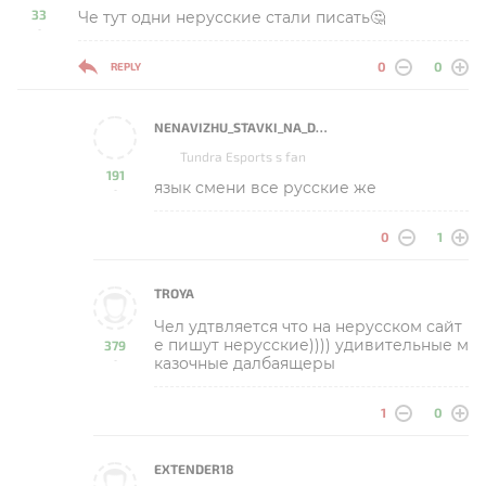
33
Че тут одни нерусские стали писать🤔
-
0
0
REPLY
NENAVIZHU_STAVKI_NA_DOTA_2
Tundra Esports s fan
191
язык смени все русские же
-
0
1
TROYA
Чел удтвляется что на нерусском сайт
е пишут нерусские)))) удивительные м
379
казочные далбаящеры
-
1
0
EXTENDER18