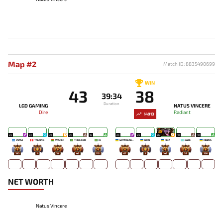
Map #2
Match ID: 8835490699
WIN
43
38
39:34
Duration
LGD GAMING
NATUS VINCERE
Dire
Radiant
14913
24
23
21
20
18
25
24
26
18
18
YUMA
TAILUNG
WISPER
THIOLICOR
KJ
GOTTHEJUICE
NIKU
PMA
DAZE
RIDDYS
190
4
18
48
115
67
1
149
39
136
NET WORTH
Natus Vincere