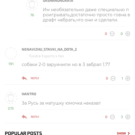
SASHANONGRATA
Им необязательно даже специально п
роигрывать,достаточно просто говна в
76
драфт набрать,что они и сделали.
-
0
0
NENAVIZHU_STAVKI_NA_DOTA_2
Tundra Esports s fan
191
cобаки 2-0 заруинили но в 3 забрал 1.77
-
0
1
REPLY
HANTRO
За Русь за матушку юмочка наказал
275
-
0
3
REPLY
POPULAR POSTS
SHOW