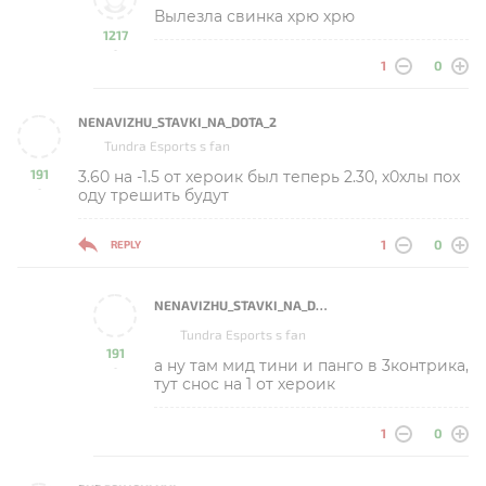
Вылезла свинка хрю хрю
1217
-
1
0
NENAVIZHU_STAVKI_NA_DOTA_2
Tundra Esports s fan
191
3.60 на -1.5 от хероик был теперь 2.30, х0хлы пох
-
оду трешить будут
1
0
REPLY
NENAVIZHU_STAVKI_NA_DOTA_2
Tundra Esports s fan
191
а ну там мид тини и панго в 3контрика,
-
тут снос на 1 от хероик
1
0