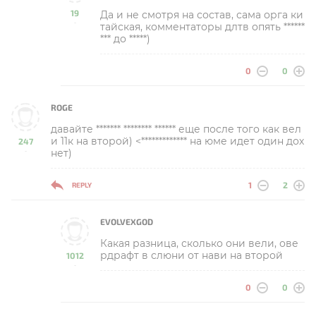
19
Да и не смотря на состав, сама орга ки
-
тайская, комментаторы длтв опять ******
*** до *****)
0
0
ROGE
давайте ******* ******** ****** еще после того как вел
и 11к на второй) <************* на юме идет один дох
247
нет)
-
1
2
REPLY
EVOLVEXGOD
Какая разница, сколько они вели, ове
рдрафт в слюни от нави на второй
1012
-
0
0