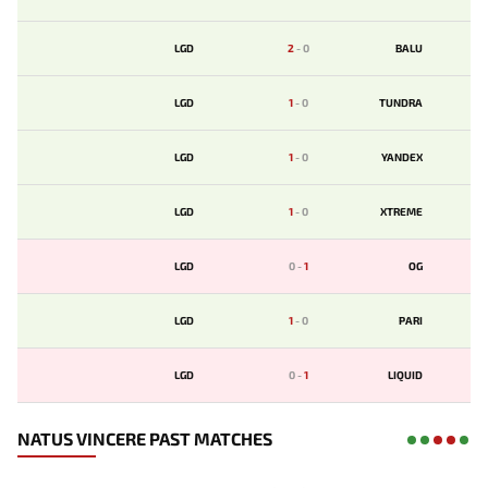
LGD
2
-
0
BALU
LGD
1
-
0
TUNDRA
LGD
1
-
0
YANDEX
LGD
1
-
0
XTREME
LGD
0
-
1
OG
LGD
1
-
0
PARI
LGD
0
-
1
LIQUID
NATUS VINCERE PAST MATCHES