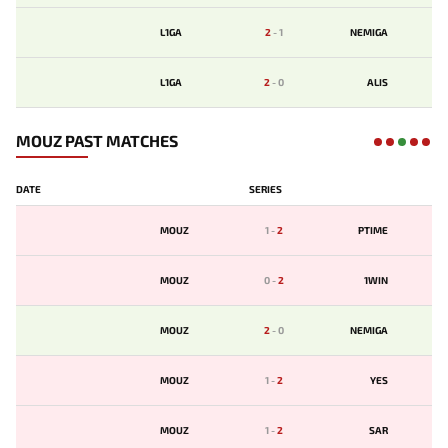
L1GA
2
-
1
NEMIGA
L1GA
2
-
0
ALIS
MOUZ PAST MATCHES
DATE
SERIES
MOUZ
1
-
2
PTIME
MOUZ
0
-
2
1WIN
MOUZ
2
-
0
NEMIGA
MOUZ
1
-
2
YES
MOUZ
1
-
2
SAR