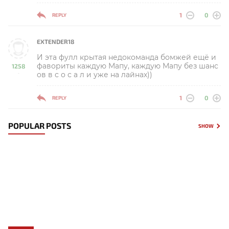
1
0
REPLY
EXTENDER18
И эта фулл крытая недокоманда бомжей ещё и
фавориты каждую Мапу, каждую Мапу без шанс
1258
ов в с о с а л и уже на лайнах))
-
1
0
REPLY
POPULAR POSTS
SHOW