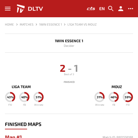
DLTV
EN
HOME
MATCHES
1WIN ESSENCE 1
L1GA TEAM VS MOUZ
1WIN ESSENCE 1
Decider
2
-
1
Best of 3
FINISHED
L1GA TEAM
MOUZ
43%
40%
51%
31%
46%
59%
F10
FB
Winrate
Winrate
FB
F10
FINISHED MAPS
Map #1
Match ID: 8801558188