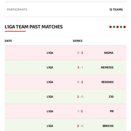
PARTICIPANTS
12 TEAMS
L1GA TEAM PAST MATCHES
DATE
SERIES
L1GA
0
-
2
NIGMA
L1GA
2
-
1
NEMESIS
L1GA
0
-
2
REKONIX
L1GA
2
-
0
Z10
L1GA
1
-
2
PR
L1GA
2
-
0
BRKCHK