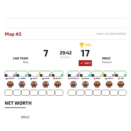
Map #2
Match ID: 8801689041
WIN
7
17
29:42
Duration
L1GA TEAM
MOUZ
Dire
Radiant
10077
19
16
16
11
11
20
18
18
15
13
SSNOVV1
MIRAGE`
VAZYA
SAYUW
RESPECT
CRYSTALLIS
SUMAIL
BOOM
YAMICH
TOBI
97
109
150
124
40
244
121
63
71
26
NET WORTH
MOUZ