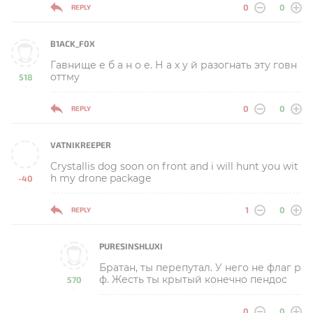
0
0
REPLY
B1ACK_F0X
Гавнище е б а н о е. Н а х у й разогнать эту говн
оттму
518
-
0
0
REPLY
VATNIKREEPER
Crystallis dog soon on front and i will hunt you wit
h my drone package
-40
-
1
0
REPLY
PURESINSHLUXI
Братан, ты перепутал. У него не флаг р
ф. Жесть ты крытый конечно пендос
570
-
0
0