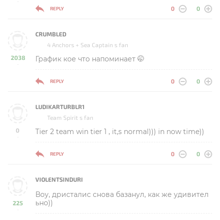
-
0
0
REPLY
CRUMBLED
4 Anchors + Sea Captain s fan
2038
График кое что напоминает 🤭
-
0
0
REPLY
LUDIKARTURBLR1
Team Spirit s fan
0
Tier 2 team win tier 1 , it,s normal))) in now time))
-
0
0
REPLY
VIOLENTSINDURI
Воу, дристалис снова базанул, как же удивител
ьно))
225
-