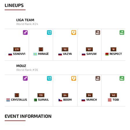
LINEUPS
L1GA TEAM
World Rank: #24
271
-
112
187
18
SSNOVV1
MIRAGE`
VAZYA
SAYUW
RESPECT
MOUZ
World Rank: #36
-
170
64
94
145
CRYSTALLIS
SUMAIL
BOOM
YAMICH
TOBI
EVENT INFORMATION