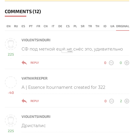
COMMENTS
(12)
EN
RU
ES
PT
FR
CN
IT
DE
CS
PL
SR
TR
TH
ID
UA
ORIGINAL
VIOLENTSINDURI
СФ под меткой ещё не снёс это, удивительно
225
-
0
0
REPLY
VATNIKREEPER
A | Essence Itournament created for 322
-40
-
0
2
REPLY
VIOLENTSINDURI
Дристалис
225