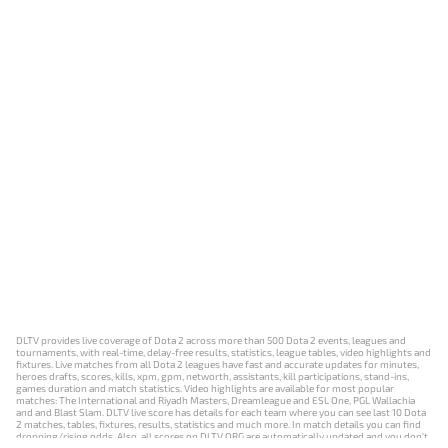
DLTV provides live coverage of Dota 2 across more than 500 Dota 2 events, leagues and
tournaments, with real-time, delay-free results, statistics, league tables, video highlights and
fixtures. Live matches from all Dota 2 leagues have fast and accurate updates for minutes,
heroes drafts, scores, kills, xpm, gpm, networth, assistants, kill participations, stand-ins,
games duration and match statistics. Video highlights are available for most popular
matches: The International and Riyadh Masters, Dreamleague and ESL One, PGL Wallachia
and and Blast Slam. DLTV live score has details for each team where you can see last 10 Dota
2 matches, tables, fixtures, results, statistics and much more. In match details you can find
dropping/rising odds. Also, all scores on DLTV.ORG are automatically updated and you don't