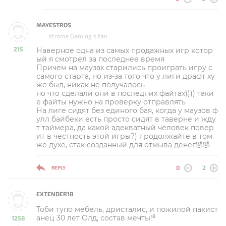
MAYESTROS
Xtreme Gaming s fan
215
Наверное одна из самых продажных игр котор
-
ый я смотрел за последнее время
Причем на маузах старились проиграть игру с
самого старта, но из-за того что у лиги драфт ху
же был, никак не получалось
но что сделали они в последних файтах)))) таки
е файты нужно на проверку отправлять
На лиге сидят без единого бая, когда у маузов ф
улл байбеки есть просто сидят в таверне и жду
т таймера, да какой адекватный человек повер
ит в честность этой игры?) продолжайте в том
же духе, стак созданный для отмыва денег🤣🤣
0
2
REPLY
EXTENDER18
Тоби тупо мебель, дристалис, и пожилой пакист
анец 30 лет Олд, состав мечты!⁸
1258
-