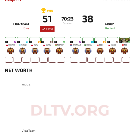
WIN
51
38
70:23
Duration
L1GA TEAM
MOUZ
Dire
Radiant
22739
29
30
29
29
29
30
28
29
26
25
SSNOVV1
MIRAGE`
VAZYA
SAYUW
RESPECT
CRYSTALLIS
SUMAIL
BOOM
YAMICH
TOBI
97
109
150
124
40
244
121
63
71
26
NET WORTH
MOUZ
L1ga Team