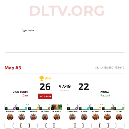
L1ga Team
Map #3
Match ID: 8801752449
WIN
26
22
47:49
Duration
L1GA TEAM
MOUZ
Dire
Radiant
38459
28
28
26
20
21
26
27
24
18
16
SSNOVV1
MIRAGE`
VAZYA
SAYUW
RESPECT
CRYSTALLIS
SUMAIL
BOOM
YAMICH
TOBI
97
109
150
124
40
244
121
63
71
26