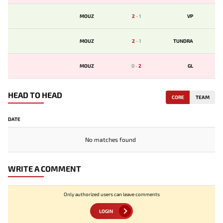
MOUZ
2
-
1
VP
MOUZ
2
-
1
TUNDRA
MOUZ
0
-
2
GL
HEAD TO HEAD
CORE
TEAM
DATE
No matches found
WRITE A COMMENT
Only authorized users can leave comments
LOGIN