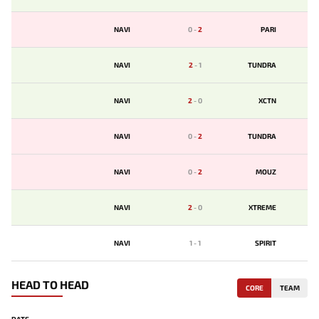
NAVI
0
-
2
PARI
NAVI
2
-
1
TUNDRA
NAVI
2
-
0
XCTN
NAVI
0
-
2
TUNDRA
NAVI
0
-
2
MOUZ
NAVI
2
-
0
XTREME
NAVI
1
-
1
SPIRIT
HEAD TO HEAD
CORE
TEAM