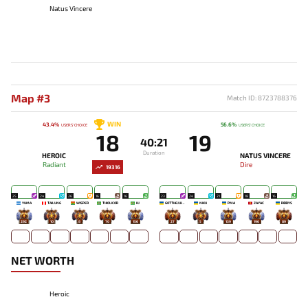
Natus Vincere
Map #3
Match ID: 8723788376
WIN
43.4%
56.6%
USERS' CHOICE
USERS' CHOICE
18
19
40:21
Duration
HEROIC
NATUS VINCERE
Radiant
Dire
19316
25
24
26
16
16
23
24
21
18
16
YUMA
TAILUNG
WISPER
THIOLICOR
KJ
GOTTHEJUICE
NIKU
PMA
ZAYAC
RIDDYS
292
10
8
70
156
27
5
139
196
89
NET WORTH
Heroic