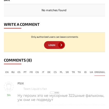
DATE
No matches found
WRITE A COMMENT
Only authorized users can leave comments
LOGIN
COMMENTS
(8)
EN
RU
ES
PT
FR
CN
IT
DE
CS
PL
SR
TR
TH
ID
UA
ORIGINAL
PSIX
Team Liquid s fan
94
Ну героик это не мусорные 322шные фальконы,
-
уж они не подведут