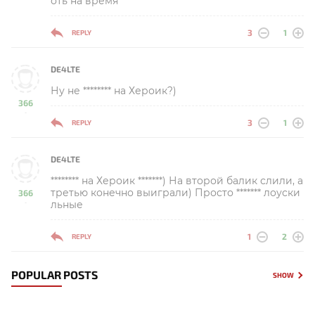
оть на время
3
1
REPLY
DE4LTE
Ну не ******** на Хероик?)
366
-
3
1
REPLY
DE4LTE
******** на Хероик *******) На второй балик слили, а
третью конечно выиграли) Просто ******* лоуски
366
льные
-
1
2
REPLY
POPULAR POSTS
SHOW