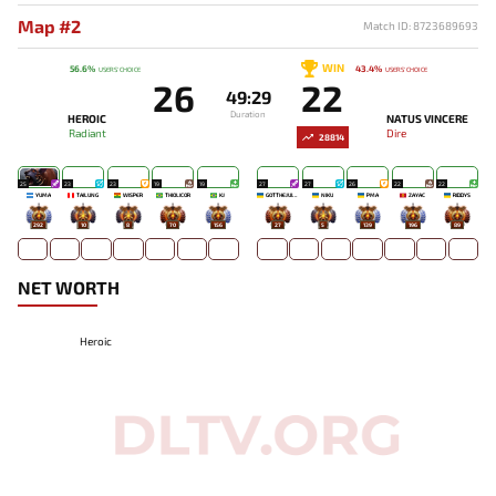
Map #2
Match ID: 8723689693
WIN
56.6%
43.4%
USERS' CHOICE
USERS' CHOICE
26
22
49:29
Duration
HEROIC
NATUS VINCERE
Radiant
Dire
28814
25
23
23
19
19
27
27
26
22
22
YUMA
TAILUNG
WISPER
THIOLICOR
KJ
GOTTHEJUICE
NIKU
PMA
ZAYAC
RIDDYS
292
10
8
70
156
27
5
139
196
89
NET WORTH
Heroic