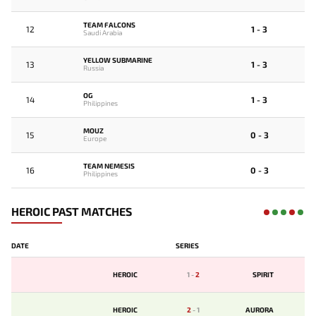
TEAM FALCONS
12
1 - 3
Saudi Arabia
YELLOW SUBMARINE
13
1 - 3
Russia
OG
14
1 - 3
Philippines
MOUZ
15
0 - 3
Europe
TEAM NEMESIS
16
0 - 3
Philippines
HEROIC PAST MATCHES
DATE
SERIES
HEROIC
1
-
2
SPIRIT
HEROIC
2
-
1
AURORA