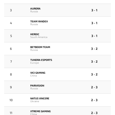
AURORA
3
3 - 1
Russia
TEAM YANDEX
4
3 - 1
Russia
HEROIC
5
3 - 1
South America
BETBOOM TEAM
6
3 - 2
Russia
TUNDRA ESPORTS
7
3 - 2
Europe
VICI GAMING
8
3 - 2
China
PARIVISION
9
2 - 3
Russia
NATUS VINCERE
10
2 - 3
Ukraine
XTREME GAMING
11
2 - 3
China