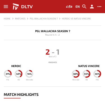
DLTV
EN
HOME
MATCHES
PGL WALLACHIA SEASON 7
HEROIC VS NATUS VINCERE
PGL WALLACHIA SEASON 7
Round 4: 4 - 2
2
-
1
Best of 3
FINISHED
HEROIC
NATUS VINCERE
31%
43%
14%
60%
55%
45%
F10
FB
Winrate
Winrate
FB
F10
MATCH HIGHLIGHTS