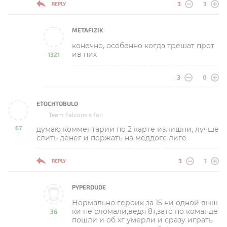
3
3
REPLY
METAFIZIK
конечно, особенно когда трешат прот
ив них
1321
-
3
0
ETOCHTOBULO
Team Falcons s fan
67
думаю комментарии по 2 карте излишни, лучше
-
слить денег и поржать на меддогс лиге
3
1
REPLY
PYPERDUDE
Нормально героик за 15 ни одной выш
ки не сломали,ведя 8т,зато по команде
36
пошли и об хг умерли и сразу играть
-