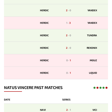
HEROIC
2
-
0
YANDEX
HEROIC
1
-
3
YANDEX
HEROIC
2
-
0
TUNDRA
HEROIC
2
-
0
REKONIX
HEROIC
0
-
1
MOUZ
HEROIC
0
-
1
LIQUID
NATUS VINCERE PAST MATCHES
DATE
SERIES
NAVI
2
-
1
VICI