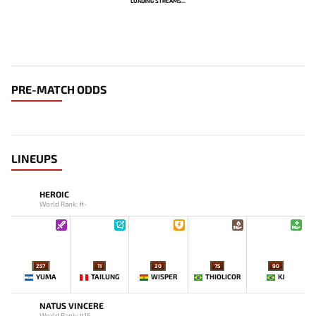
LOADING STREAMS...
PRE-MATCH ODDS
LINEUPS
HEROIC
World Rank: #-
257
11
30
75
90
YUMA
TAILUNG
WISPER
THIOLICOR
KJ
NATUS VINCERE
World Rank: #16