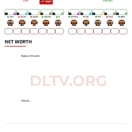
Dire
Radiant
12527
23
21
19
16
17
20
18
20
15
13
YUMA
TAILUNG
WISPER
THIOLICOR
KJ
GOTTHEJUICE
NIKU
PMA
ZAYAC
RIDDYS
292
10
8
70
156
27
5
139
196
89
NET WORTH
Natus Vincere
Heroic