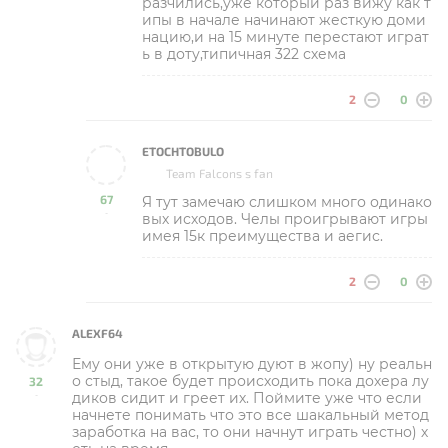
разчились,уже который раз вижу как т
ипы в начале начинают жесткую доми
нацию,и на 15 минуте перестают играт
ь в доту,типичная 322 схема
2
0
ETOCHTOBULO
Team Falcons s fan
67
Я тут замечаю слишком много одинако
-
вых исходов. Челы проигрывают игры
имея 15к преимущества и аегис.
2
0
ALEXF64
Ему они уже в открытую дуют в жопу) ну реальн
о стыд, такое будет происходить пока дохера лу
32
диков сидит и греет их. Поймите уже что если
-
начнете понимать что это все шакальный метод
заработка на вас, то они начнут играть честно) х