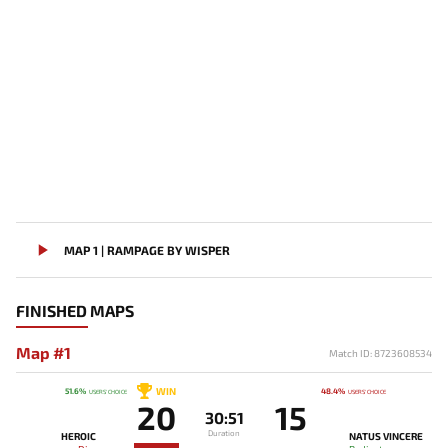
MAP 1 | RAMPAGE BY WISPER
FINISHED MAPS
Map #1
Match ID: 8723608534
WIN
51.6%
48.4%
USERS' CHOICE
USERS' CHOICE
20
15
30:51
Duration
HEROIC
NATUS VINCERE