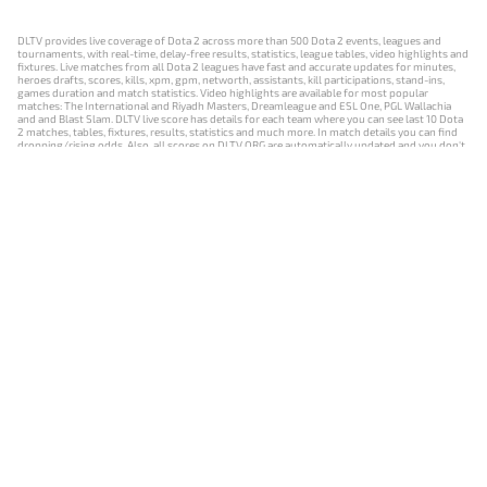
DLTV provides live coverage of Dota 2 across more than 500 Dota 2 events, leagues and
tournaments, with real-time, delay-free results, statistics, league tables, video highlights and
fixtures. Live matches from all Dota 2 leagues have fast and accurate updates for minutes,
heroes drafts, scores, kills, xpm, gpm, networth, assistants, kill participations, stand-ins,
games duration and match statistics. Video highlights are available for most popular
matches: The International and Riyadh Masters, Dreamleague and ESL One, PGL Wallachia
and and Blast Slam. DLTV live score has details for each team where you can see last 10 Dota
2 matches, tables, fixtures, results, statistics and much more. In match details you can find
dropping/rising odds. Also, all scores on DLTV.ORG are automatically updated and you don't
need to refresh it manually.
NEWS
MATCHES
RESULTS
EVENTS
CONTACTS
18+
Privacy Policy
Terms of Use
Cookie Policy
Offer and Contract
Payment unsubscribe
DLTV.ORG © 2019-2026 All rights reserved
Версия DLTV Dota 2 на русском языке
Versión de DLTV de Dota 2 en español
Versão DLTV do Dota 2 em português
Version française de DLTV Dota 2
DLTV版《Dota 2》中文版
Versione DLTV di Dota 2 in italiano
Die DLTV-Version von Dota 2 auf Deutsch
Česká verze hry Dota 2 od DLTV
Wersja DLTV gry Dota 2 w języku polskim
Српска верзија DLTV Dota 2
DLTV’nin Türkçe Dota 2 sürümü