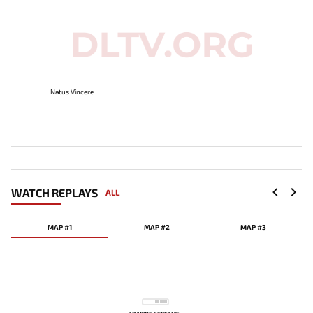
Natus Vincere
WATCH REPLAYS
ALL
MAP #1
MAP #2
MAP #3