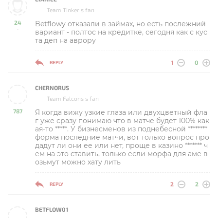
Team Tinker s fan
24
Betflowу отказали в займах, но есть послежний
-
вариант - полтос на кредитке, сегодня как с кус
та деп на аврору
1
0
REPLY
CHERNORUS
Team Falcons s fan
787
Я когда вижу узкие глаза или двухцветный фла
-
г уже сразу понимаю что в матче будет 100% как
ая-то *****. У бизнесменов из поднебесной ********
форма последние матчи, вот только вопрос про
дадут ли они ее или нет, проще в казино ******* ч
ем на это ставить, только если морфа для аме в
озьмут можно хату лить
2
2
REPLY
BETFLOW01