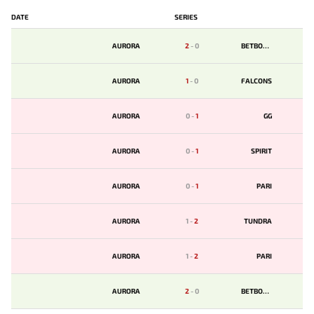
DATE
SERIES
AURORA
2
-
0
BETBOOM
AURORA
1
-
0
FALCONS
AURORA
0
-
1
GG
AURORA
0
-
1
SPIRIT
AURORA
0
-
1
PARI
AURORA
1
-
2
TUNDRA
AURORA
1
-
2
PARI
AURORA
2
-
0
BETBOOM