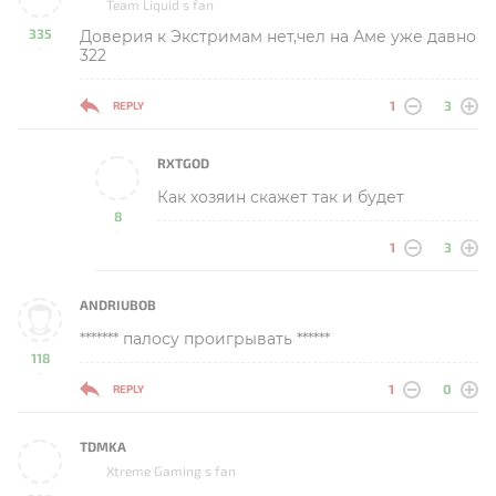
Team Liquid s fan
335
Доверия к Экстримам нет,чел на Аме уже давно
-
322
1
3
REPLY
RXTGOD
Как хозяин скажет так и будет
8
-
1
3
ANDRIUBOB
******* палосу проигрывать ******
118
-
1
0
REPLY
TDMKA
Xtreme Gaming s fan