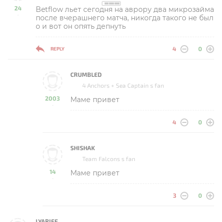
24
Betflow льет сегодня на аврору два микрозайма
-
после вчерашнего матча, никогда такого не был
о и вот он опять депнуть
4
0
REPLY
CRUMBLED
4 Anchors + Sea Captain s fan
2003
Маме привет
-
4
0
SHISHAK
Team Falcons s fan
14
Маме привет
-
3
0
LYARIEE