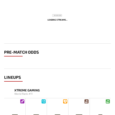
LOADING STREAMS...
PRE-MATCH ODDS
LINEUPS
XTREME GAMING
World Rank: #11