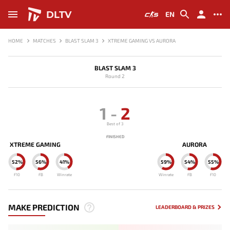
DLTV
EN
HOME
MATCHES
BLAST SLAM 3
XTREME GAMING VS AURORA
BLAST SLAM 3
Round 2
1
-
2
Best of 3
FINISHED
XTREME GAMING
AURORA
52%
56%
41%
59%
54%
55%
F10
FB
Winrate
Winrate
FB
F10
MAKE PREDICTION
LEADERBOARD & PRIZES