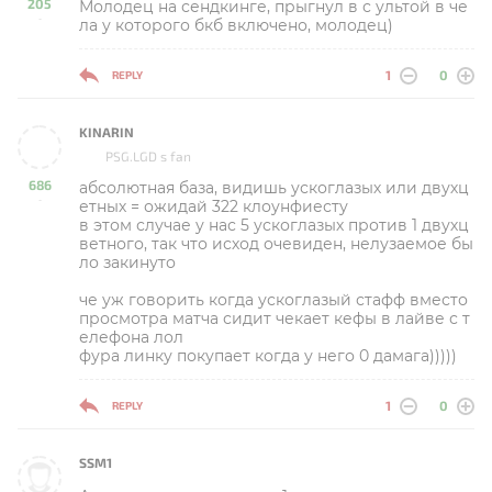
205
Молодец на сендкинге, прыгнул в с ультой в че
-
ла у которого бкб включено, молодец)
1
0
REPLY
KINARIN
PSG.LGD s fan
686
абсолютная база, видишь ускоглазых или двухц
-
етных = ожидай 322 клоунфиесту
в этом случае у нас 5 ускоглазых против 1 двухц
ветного, так что исход очевиден, нелузаемое бы
ло закинуто
че уж говорить когда ускоглазый стафф вместо
просмотра матча сидит чекает кефы в лайве с т
елефона лол
фура линку покупает когда у него 0 дамага)))))
1
0
REPLY
SSM1