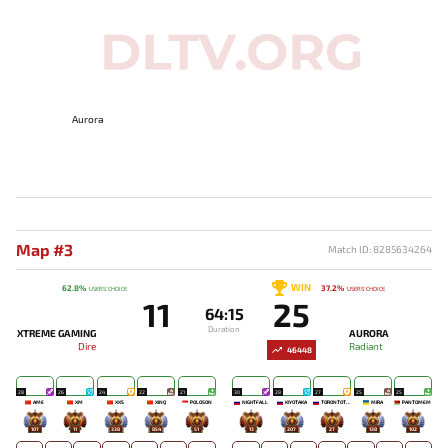
Aurora
Map #3
Match ID: 8285634264
WIN
62.8%
37.2%
USERS' CHOICE
USERS' CHOICE
11
25
64:15
Duration
XTREME GAMING
AURORA
Dire
Radiant
46448
28
26
24
22
21
30
28
27
25
25
AME
XM
XXS
XINQ
POLOSON
NIGHTFALL
KIYOTAKA
TORONTOTOKYO
MIRA
PANTOMEM
107
11
338
854
51
13
207
27
138
102