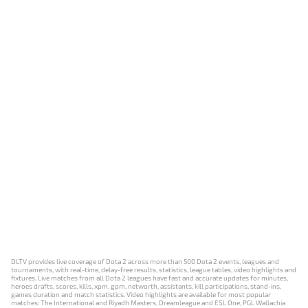
DLTV provides live coverage of Dota 2 across more than 500 Dota 2 events, leagues and
tournaments, with real-time, delay-free results, statistics, league tables, video highlights and
fixtures. Live matches from all Dota 2 leagues have fast and accurate updates for minutes,
heroes drafts, scores, kills, xpm, gpm, networth, assistants, kill participations, stand-ins,
games duration and match statistics. Video highlights are available for most popular
matches: The International and Riyadh Masters, Dreamleague and ESL One, PGL Wallachia