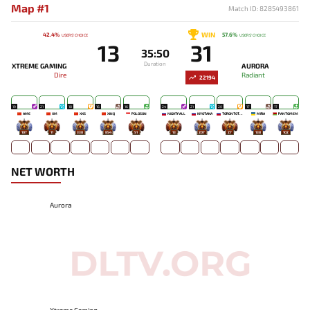
Map #1
Match ID: 8285493861
WIN
42.4%
57.6%
USERS' CHOICE
USERS' CHOICE
13
31
35:50
Duration
XTREME GAMING
AURORA
Dire
Radiant
22194
19
21
18
16
16
24
21
20
17
17
AME
XM
XXS
XINQ
POLOSON
NIGHTFALL
KIYOTAKA
TORONTOTOKYO
MIRA
PANTOMEM
107
11
338
854
51
13
207
27
138
102
NET WORTH
Aurora
Xtreme Gaming