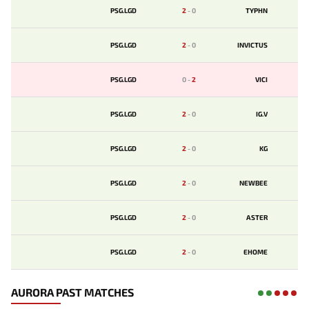
PSG.LGD
2
-
0
TYPHN
PSG.LGD
2
-
0
INVICTUS
PSG.LGD
0
-
2
VICI
PSG.LGD
2
-
0
IG.V
PSG.LGD
2
-
0
KG
PSG.LGD
2
-
0
NEWBEE
PSG.LGD
2
-
0
ASTER
PSG.LGD
2
-
0
EHOME
AURORA PAST MATCHES