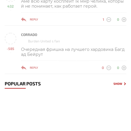
Аме всю карту косплеит 1к ммр челика, которы
й не понимает, как работает герой.
432
-
1
0
REPLY
CORRADO
Burden United s fan
-585
Очередная фришка на лучшего хардовика Багд
-
ад Бейрут
0
0
REPLY
POPULAR POSTS
SHOW