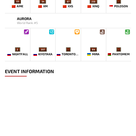
171
54
87
255
-
AME
XM
XXS
XINQ
POLOSON
AURORA
World Rank: #5
2
397
-
64
-
NIGHTFALL
KIYOTAKA
TORONTOTOKYO
MIRA
PANTOMEM
EVENT INFORMATION