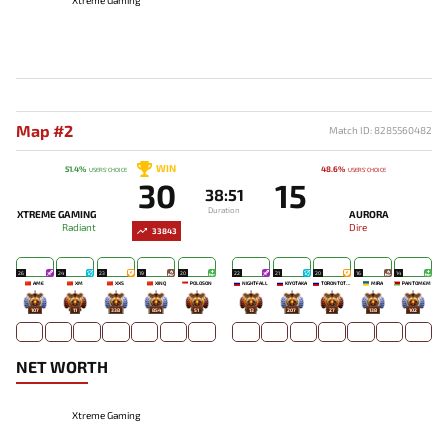
Map #2
Match ID: 8285560482
WIN
51.4%
48.6%
USERS' CHOICE
USERS' CHOICE
30
15
38:51
Duration
XTREME GAMING
AURORA
Radiant
Dire
33843
26
24
23
19
20
22
21
20
16
14
AME
XM
XXS
XINQ
POLOSON
NIGHTFALL
KIYOTAKA
TORONTOTOKYO
MIRA
PANTOMEM
107
11
338
854
51
13
207
27
138
102
NET WORTH
Xtreme Gaming