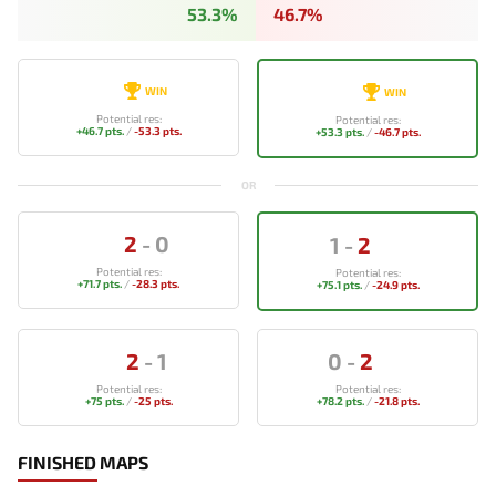
53.3%
46.7%
WIN
WIN
Potential res:
Potential res:
+46.7 pts.
/
-53.3 pts.
+53.3 pts.
/
-46.7 pts.
OR
2
-
0
1
-
2
Potential res:
Potential res:
+71.7 pts.
/
-28.3 pts.
+75.1 pts.
/
-24.9 pts.
2
-
1
0
-
2
Potential res:
Potential res:
+75 pts.
/
-25 pts.
+78.2 pts.
/
-21.8 pts.
FINISHED MAPS