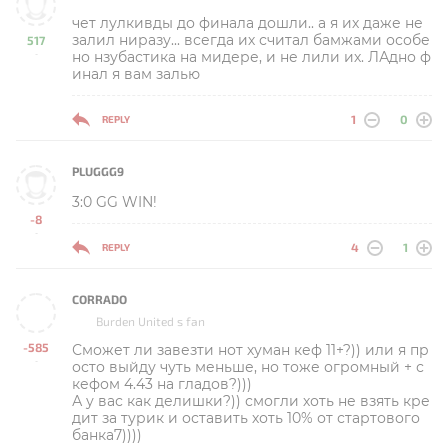
чет лулкивды до финала дошли.. а я их даже не
залил ниразу... всегда их считал бамжами особе
517
но нзубастика на мидере, и не лили их. ЛАдно ф
-
инал я вам залью
1
0
REPLY
PLUGGG9
3:0 GG WIN!
-8
-
4
1
REPLY
CORRADO
Burden United s fan
-585
Сможет ли завезти нот хуман кеф 11+?)) или я пр
-
осто выйду чуть меньше, но тоже огромный + с
кефом 4.43 на гладов?)))
А у вас как делишки?)) смогли хоть не взять кре
дит за турик и оставить хоть 10% от стартового
банка7))))