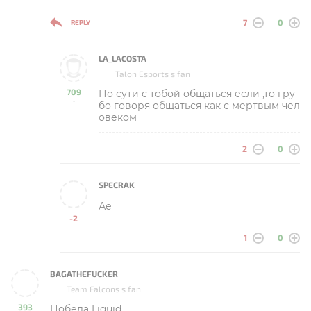
7
0
REPLY
LA_LACOSTA
Talon Esports s fan
709
По сути с тобой общаться если ,то гру
-
бо говоря общаться как с мертвым чел
овеком
2
0
SPECRAK
Ае
-2
-
1
0
BAGATHEFUCKER
Team Falcons s fan
393
Победа Liquid