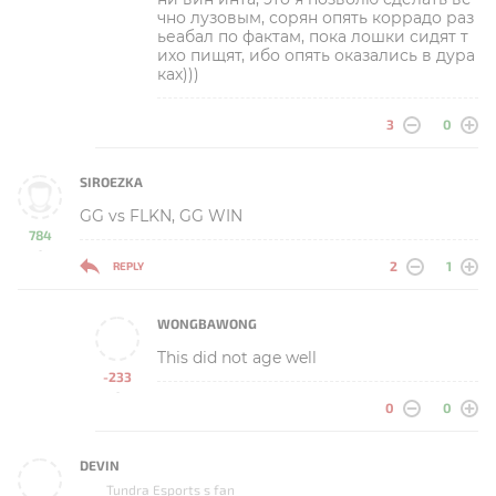
чно лузовым, сорян опять коррадо раз
ьеабал по фактам, пока лошки сидят т
ихо пищят, ибо опять оказались в дура
ках)))
3
0
SIROEZKA
GG vs FLKN, GG WIN
784
-
2
1
REPLY
WONGBAWONG
This did not age well
-233
-
0
0
DEVIN
Tundra Esports s fan