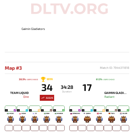
Gaimin Gladiators
Map #3
Match ID: 7944311818
WIN
38.5%
61.5%
USERS' CHOICE
USERS' CHOICE
34
17
34:28
Duration
TEAM LIQUID
GAIMIN GLADIATORS
Dire
Radiant
32225
23
23
19
17
16
18
19
17
15
15
MICKE
NISHA
33
BOXI
INSANIA
DYRACHYO
QUINN
ACE
TOFU
SELERI
178
-
132
355
361
130
18
419
29
222