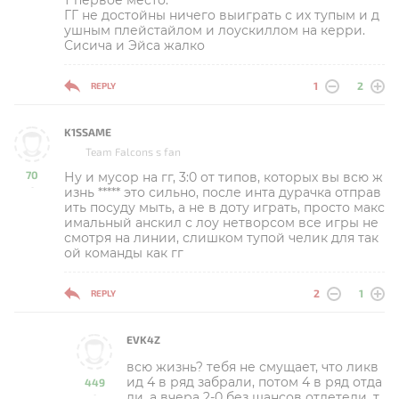
ГГ не достойны ничего выиграть с их тупым и д
ушным плейстайлом и лоускиллом на керри.
Сисича и Эйса жалко
1
2
REPLY
K1SSAME
Team Falcons s fan
70
Ну и мусор на гг, 3:0 от типов, которых вы всю ж
-
изнь ***** это сильно, после инта дурачка отправ
ить посуду мыть, а не в доту играть, просто макс
имальный анскил с лоу нетворсом все игры не
смотря на линии, слишком тупой челик для так
ой команды как гг
2
1
REPLY
EVK4Z
всю жизнь? тебя не смущает, что ликв
ид 4 в ряд забрали, потом 4 в ряд отда
449
ли, а вчера 2-0 без шансов отлетели. т
-