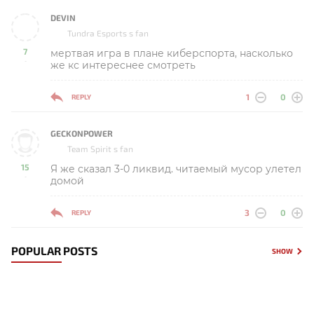
DEVIN
Tundra Esports s fan
7
мертвая игра в плане киберспорта, насколько
-
же кс интереснее смотреть
1
0
REPLY
GECKONPOWER
Team Spirit s fan
15
Я же сказал 3-0 ликвид. читаемый мусор улетел
-
домой
3
0
REPLY
POPULAR POSTS
SHOW