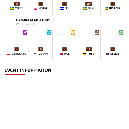
111
-
-
207
-
MICKE
NISHA
33
BOXI
INSANIA
GAIMIN GLADIATORS
World Rank: #-
-
51
-
22
-
DYRACHYO
QUINN
ACE
TOFU
SELERI
EVENT INFORMATION