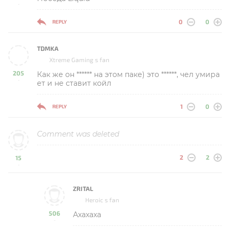
-
0
0
REPLY
TDMKA
Xtreme Gaming s fan
205
Как же он ****** на этом паке) это ******, чел умира
-
ет и не ставит койл
1
0
REPLY
Comment was deleted
2
2
15
-
ZRITAL
Heroic s fan
506
Ахахаха
-