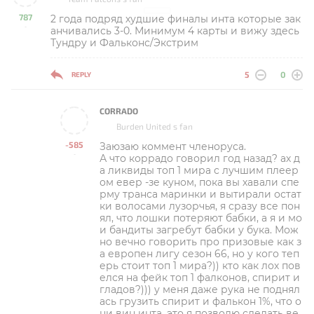
787
2 года подряд худшие финалы инта которые зак
-
анчивались 3-0. Минимум 4 карты и вижу здесь
Тундру и Фальконс/Экстрим
5
0
REPLY
CORRADO
Burden United s fan
-585
Заюзаю коммент членоруса.
-
А что коррадо говорил год назад? ах д
а ликвиды топ 1 мира с лучшим плеер
ом евер -зе куном, пока вы хавали спе
рму транса маринки и вытирали остат
ки волосами лузорчья, я сразу все пон
ял, что лошки потеряют бабки, а я и мо
и бандиты загребут бабки у бука. Мож
но вечно говорить про призовые как з
а европен лигу сезон 66, но у кого теп
ерь стоит топ 1 мира?)) кто как лох пов
елся на фейк топ 1 фалконов, спирит и
гладов?))) у меня даже рука не поднял
ась грузить спирит и фалькон 1%, что о
ни вин инта, это я позволю сделать ве