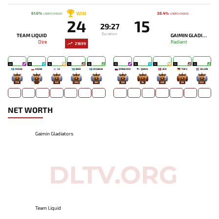
WIN
61.6%
38.4%
USERS' CHOICE
USERS' CHOICE
24
15
29:27
LIQUID AND AEGIS
Duration
TEAM LIQUID
GAIMIN GLADIATORS
Dire
Radiant
21699
20
18
16
14
16
19
15
15
13
13
MICKE
NISHA
33
BOXI
INSANIA
DYRACHYO
QUINN
ACE
TOFU
SELERI
178
-
132
355
361
130
18
419
29
222
NET WORTH
Gaimin Gladiators
Team Liquid