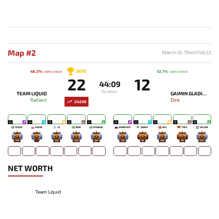
Map #2
Match ID: 7944174632
WIN
46.3%
53.7%
USERS' CHOICE
USERS' CHOICE
22
12
44:09
Duration
TEAM LIQUID
GAIMIN GLADIATORS
Radiant
Dire
24209
26
24
26
18
17
25
22
19
15
18
MICKE
NISHA
33
BOXI
INSANIA
DYRACHYO
QUINN
ACE
TOFU
SELERI
178
-
132
355
361
130
18
419
29
222
NET WORTH
Team Liquid