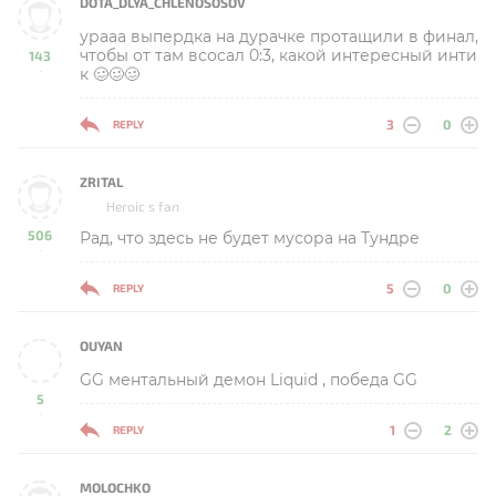
DOTA_DLYA_CHLENOSOSOV
урааа выпердка на дурачке протащили в финал,
чтобы от там всосал 0:3, какой интересный инти
143
к 🥴🥴🥴
-
3
0
REPLY
ZRITAL
Heroic s fan
506
Рад, что здесь не будет мусора на Тундре
-
5
0
REPLY
OUYAN
GG ментальный демон Liquid , победа GG
5
-
1
2
REPLY
MOLOCHKO