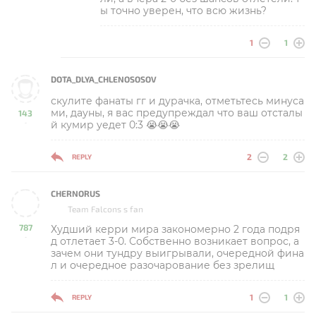
ы точно уверен, что всю жизнь?
1
1
DOTA_DLYA_CHLENOSOSOV
скулите фанаты гг и дурачка, отметьтесь минуса
ми, дауны, я вас предупреждал что ваш отсталы
143
й кумир уедет 0:3 😭😭😭
-
2
2
REPLY
CHERNORUS
Team Falcons s fan
787
Худший керри мира закономерно 2 года подря
-
д отлетает 3-0. Собственно возникает вопрос, а
зачем они тундру выигрывали, очередной фина
л и очередное разочарование без зрелищ
1
1
REPLY