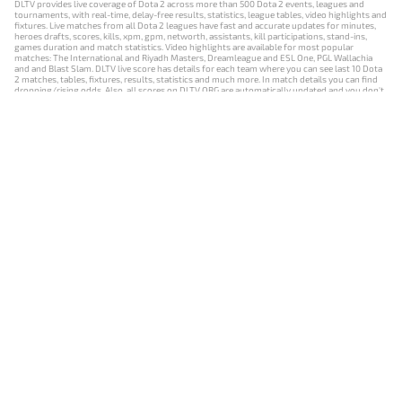
DLTV provides live coverage of Dota 2 across more than 500 Dota 2 events, leagues and
tournaments, with real-time, delay-free results, statistics, league tables, video highlights and
fixtures. Live matches from all Dota 2 leagues have fast and accurate updates for minutes,
heroes drafts, scores, kills, xpm, gpm, networth, assistants, kill participations, stand-ins,
games duration and match statistics. Video highlights are available for most popular
matches: The International and Riyadh Masters, Dreamleague and ESL One, PGL Wallachia
and and Blast Slam. DLTV live score has details for each team where you can see last 10 Dota
2 matches, tables, fixtures, results, statistics and much more. In match details you can find
dropping/rising odds. Also, all scores on DLTV.ORG are automatically updated and you don't
need to refresh it manually.
NEWS
MATCHES
RESULTS
EVENTS
CONTACTS
18+
Privacy Policy
Terms of Use
Cookie Policy
Offer and Contract
Payment unsubscribe
DLTV.ORG © 2019-2026 All rights reserved
Версия DLTV Dota 2 на русском языке
Versión de DLTV de Dota 2 en español
Versão DLTV do Dota 2 em português
Version française de DLTV Dota 2
DLTV版《Dota 2》中文版
Versione DLTV di Dota 2 in italiano
Die DLTV-Version von Dota 2 auf Deutsch
Česká verze hry Dota 2 od DLTV
Wersja DLTV gry Dota 2 w języku polskim
Српска верзија DLTV Dota 2
DLTV’nin Türkçe Dota 2 sürümü
เวอร์ชัน DLTV Dota 2 เป็นภาษาไทย
Versi DLTV Dota 2 dalam bahasa Indonesia