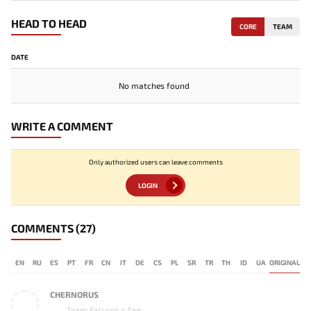
HEAD TO HEAD
CORE
TEAM
DATE
No matches found
WRITE A COMMENT
Only authorized users can leave comments
LOGIN
COMMENTS
(27)
EN
RU
ES
PT
FR
CN
IT
DE
CS
PL
SR
TR
TH
ID
UA
ORIGINAL
CHERNORUS
Team Falcons s fan