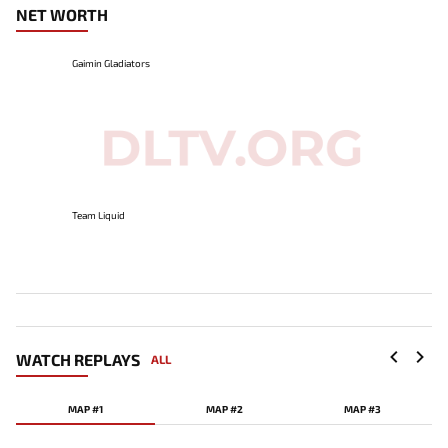
NET WORTH
Gaimin Gladiators
Team Liquid
WATCH REPLAYS
ALL
MAP #1
MAP #2
MAP #3