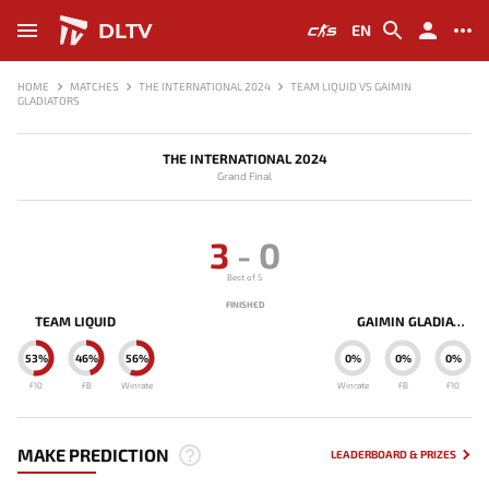
DLTV
EN
HOME
MATCHES
THE INTERNATIONAL 2024
TEAM LIQUID VS GAIMIN
GLADIATORS
THE INTERNATIONAL 2024
Grand Final
3
-
0
Best of 5
FINISHED
TEAM LIQUID
GAIMIN GLADIATORS
53%
46%
56%
0%
0%
0%
F10
FB
Winrate
Winrate
FB
F10
MAKE PREDICTION
LEADERBOARD & PRIZES