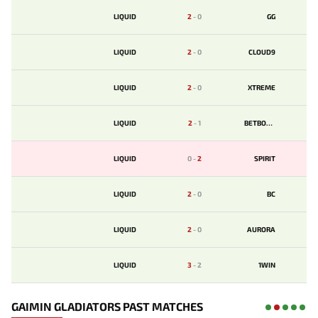
LIQUID
2
-
0
GG
LIQUID
2
-
0
CLOUD9
LIQUID
2
-
0
XTREME
LIQUID
2
-
1
BETBOOM
LIQUID
0
-
2
SPIRIT
LIQUID
2
-
0
BС
LIQUID
2
-
0
AURORA
LIQUID
3
-
2
1WIN
GAIMIN GLADIATORS PAST MATCHES