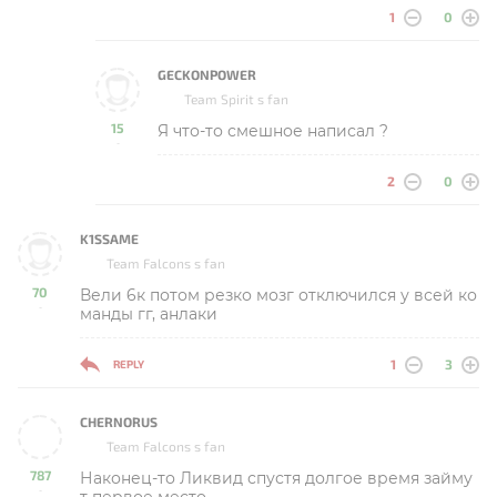
1
0
GECKONPOWER
Team Spirit s fan
15
Я что-то смешное написал ?
-
2
0
K1SSAME
Team Falcons s fan
70
Вели 6к потом резко мозг отключился у всей ко
-
манды гг, анлаки
1
3
REPLY
CHERNORUS
Team Falcons s fan
787
Наконец-то Ликвид спустя долгое время займу
-
т первое место.