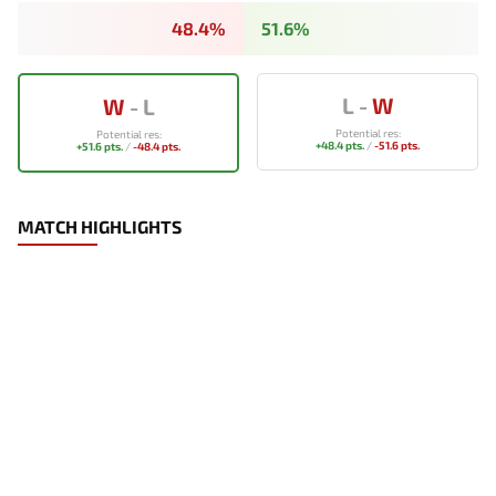
48.4%
51.6%
L
-
W
W
-
L
Potential res:
Potential res:
+48.4 pts.
/
-51.6 pts.
+51.6 pts.
/
-48.4 pts.
MATCH HIGHLIGHTS