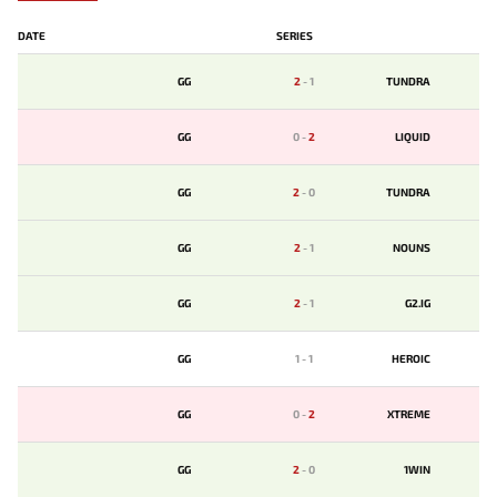
DATE
SERIES
GG
2
-
1
TUNDRA
GG
0
-
2
LIQUID
GG
2
-
0
TUNDRA
GG
2
-
1
NOUNS
GG
2
-
1
G2.IG
GG
1
-
1
HEROIC
GG
0
-
2
XTREME
GG
2
-
0
1WIN