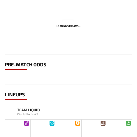
LOADING STREAMS...
PRE-MATCH ODDS
LINEUPS
TEAM LIQUID
World Rank: #7