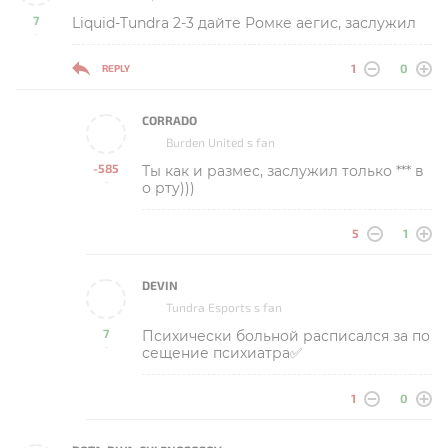
7
Liquid-Tundra 2-3 дайте Ромке аегис, заслужил
-
1
0
REPLY
CORRADO
Burden United s fan
-585
Ты как и размес, заслужил только *** в
-
о рту)))
5
1
DEVIN
Tundra Esports s fan
7
Психически больной расписался за по
-
сещение психиатра✅
1
0